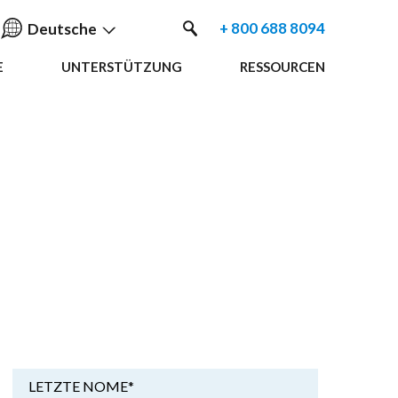
+ 800 688 8094
Deutsche
E
UNTERSTÜTZUNG
RESSOURCEN
English
中国人
Nederlands
Français
Español
Deutsche
LETZTE NOME
*