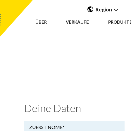
Region
ÜBER
VERKÄUFE
PRODUKT
Americas
UK & Ireland
EMEA &
APAC
Deine Daten
ZUERST NOME
*