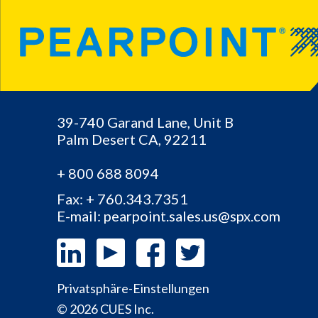
39-740 Garand Lane, Unit B
Palm Desert
CA,
92211
+ 800 688 8094
Fax: + 760.343.7351
E-mail: pearpoint.sales.us@spx.com
Privatsphäre-Einstellungen
© 2026 CUES Inc.