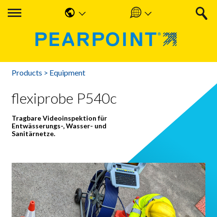
English
Americas
中国人
UK & Ireland
Products
>
Equipment
Nederlands
EMEA & APAC
flexiprobe P540c
Français
Tragbare Videoinspektion für
Español
Entwässerungs-, Wasser- und
Sanitärnetze.
Deutsche