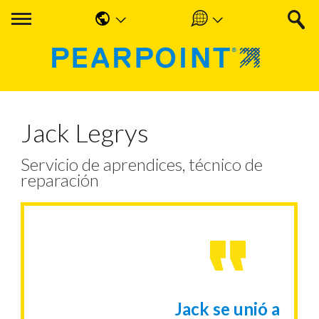
English
Americas
中国人
UK & Ireland
Nederlands
EMEA & APAC
Jack Legrys
Français
Servicio de aprendices, técnico de
Español
reparación
Deutsche
Jack se unió a