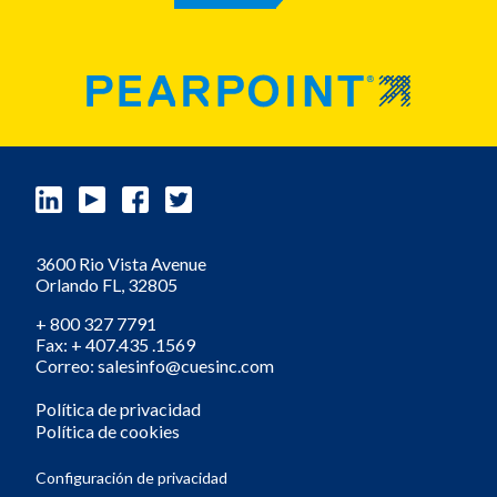
3600 Rio Vista Avenue
Orlando
FL,
32805
+ 800 327 7791
Fax: + 407.435 .1569
Correo: salesinfo@cuesinc.com
Política de privacidad
Política de cookies
Configuración de privacidad