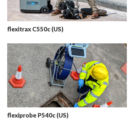
flexitrax C550c (US)
flexiprobe P540c (US)