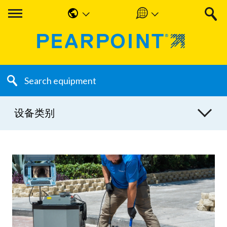
English
Americas
中国人
UK & Ireland
Nederlands
EMEA & APAC
Français
设备类别
Español
Deutsche