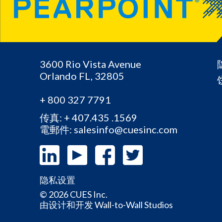
3600 Rio Vista Avenue
Orlando
FL,
32805
+ 800 327 7791
传真: + 407.435 .1569
電郵件: salesinfo@cuesinc.com
隐私设置
© 2026 CUES Inc.
由设计和开发
Wall-to-Wall Studios