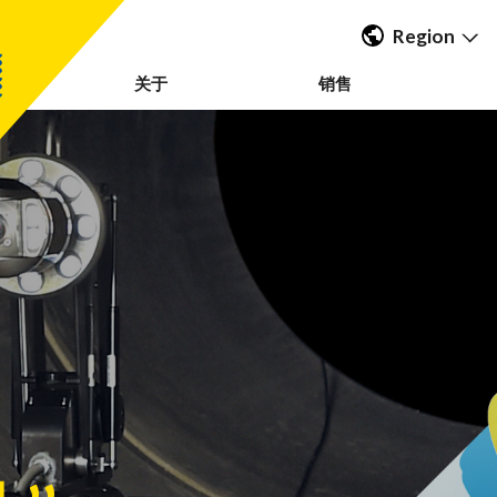
Region
关于
销售
Americas
UK & Ireland
EMEA &
APAC