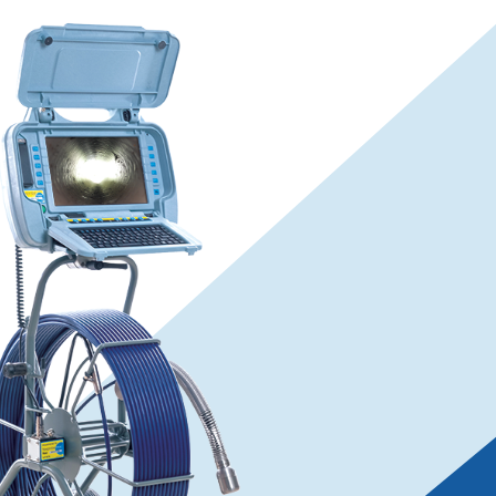
flexiprobe
P540c