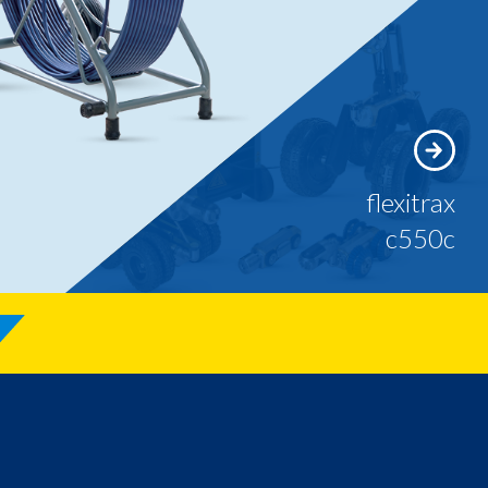
flexitrax
c550c