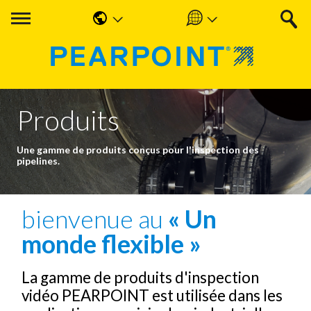
English
Americas
中国人
UK & Ireland
Produits
Nederlands
EMEA & APAC
Français
Une gamme de produits conçus pour l'inspection des
pipelines.
Español
Deutsche
bienvenue au
« Un
monde flexible »
La gamme de produits d'inspection
vidéo PEARPOINT est utilisée dans les