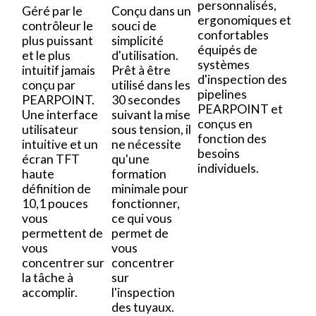
personnalisés,
Géré par le
Conçu dans un
ergonomiques et
contrôleur le
souci de
confortables
plus puissant
simplicité
équipés de
et le plus
d'utilisation.
systèmes
intuitif jamais
Prêt à être
d'inspection des
conçu par
utilisé dans les
pipelines
PEARPOINT.
30 secondes
PEARPOINT et
Une interface
suivant la mise
conçus en
utilisateur
sous tension, il
fonction des
intuitive et un
ne nécessite
besoins
écran TFT
qu'une
individuels.
haute
formation
définition de
minimale pour
10,1 pouces
fonctionner,
vous
ce qui vous
permettent de
permet de
vous
vous
concentrer sur
concentrer
la tâche à
sur
accomplir.
l'inspection
des tuyaux.